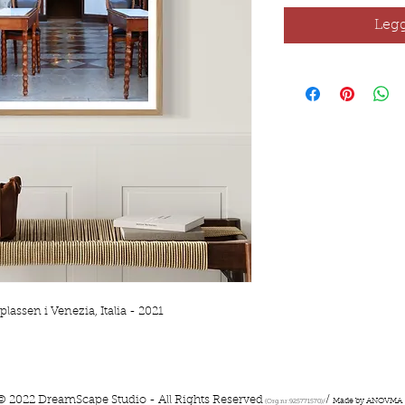
Legg
lassen i Venezia, Italia - 2021
© 2022 DreamScape Studio - All Rights Reserved
/
Made by ANOVMA
(Org.nr:925771570)/