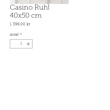
Casino Ruhl
40x50 cm
Pris
1 399,00 kr
Antall
*
Legg til i handlekurv
Promenade des Anglais, Nice,
frankrike - 2022
© 2022 DreamScape Studio - All Rights