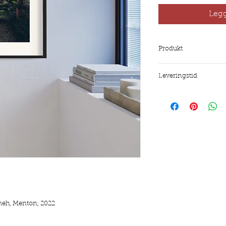
Legg
Produkt
Alle bilder printes 
Leveringstid
Alle bilder blir prod
meh, Menton, 2022