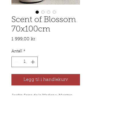
Scent of Blossom
70x100cm
Pris
1 999,00 kr
Antall
*
Legg til i handlekurv
Jardin Serre de la Madone, Menton,
2022
Produkt