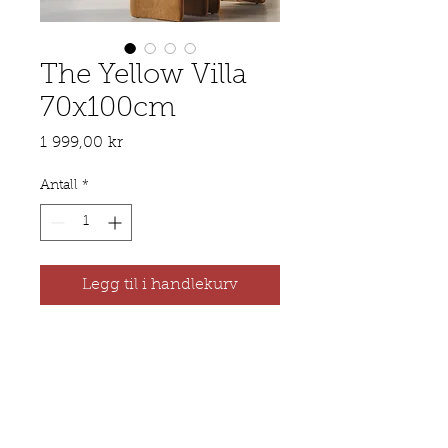
The Yellow Villa
70x100cm
Pris
1 999,00 kr
Antall
*
Legg til i handlekurv
Menton, 2022
Produkt
Alle bilder printes på Fine Art